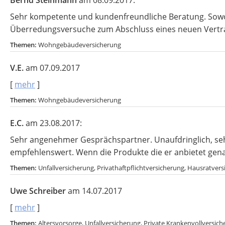
Bernd Steinmann
am 08.09.2017:
Sehr kompetente und kundenfreundliche Beratung. Sowohl
Überredungsversuche zum Abschluss eines neuen Vertr
Themen:
Wohngebäudeversicherung
V.E.
am 07.09.2017
[
mehr
]
Themen:
Wohngebäudeversicherung
E.C.
am 23.08.2017:
Sehr angenehmer Gesprächspartner. Unaufdringlich, sehr
empfehlenswert. Wenn die Produkte die er anbietet genau
Themen:
Unfallversicherung, Privathaftpflichtversicherung, Hausratv
Uwe Schreiber
am 14.07.2017
[
mehr
]
Themen:
Altersvorsorge, Unfallversicherung, Private Krankenvollversic