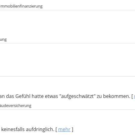
Immobilienfinanzierung
rung
man das Gefühl hatte etwas "aufgeschwätzt" zu bekommen.
[
bäudeversicherung
einesfalls aufdringlich.
[
mehr
]